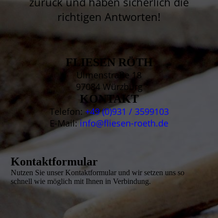
zurück und haben sicherlich die
richtigen Antworten!
FLIESEN RÖTH
Ulmenstraße 18
97084 Würzburg
KONTAKT
Telefon:
+49 (0)931 / 3599103
E-Mail:
info@fliesen-roeth.de
Kontaktformular
Nutzen Sie unser Kontakt­for­mular und wir setzen uns so
schnell wie möglich mit Ihnen in Verbindung.