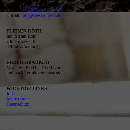
SO ERREICHEN SIE UNS
Telefon:
+49 (0)931 / 3599103
E-Mail:
info@fliesen-roeth.de
FLIESEN RÖTH
Inh. Stefan Röth
Ulmenstraße 18
97084 Würzburg
ERREICHBARKEIT
Mo. – Fr.: 8:00 bis 13:00 Uhr
und nach Terminvereinbarung.
WICHTIGE LINKS
Jobs
Impressum
Datenschutz